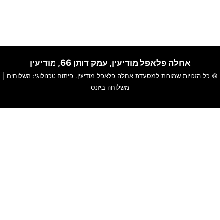
אחלה פלאפל מודיעין, עמק דותן 66, מודיעין
© כל הזכויות שמורות למסעדת אחלה פלאפל מודיעין. פיתוח טכנולוגי:
משלוחים
|
משלוחה ביזנס
האתר שלנו משתמש בקוקיז כדי להבטיח חוויית גלישה חלקה, לנתח
שימוש באתר ולהתאים תוכן ושירותים אישיים עבורך.
למידע נוסף עייני ב-
תקנון האתר
ו-
מדיניות פרטיות
.
סגור
הגדרות עוגיות
חזור