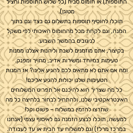
התוספות) או חומוס סביח (כל שלוש התוספות וחציל
מטוגן).
תוכלו להוסיף תוספות בתשלום גם בצד וגם בתוך
המנה, וגם לקחת מכל מהחומוס האיכותי לפי משקל
לניגובים בהמשך השבוע.
בקיצור, אתם מוזמנים לשבת וליהנות אצלנו ממנות
טעימות במיוחד ומשירות אדיב, מחויך ומפנק.
ומה אם אתם לא מתאים לכם להגיע אלינו? אז המנות
הטעימות שלנו יכולות להגיע אליכם!
כל מה שצריך הוא להיכנס אל תפריט המשלוחים
האינטראקטיבי שלנו, ולהתחיל לבחור בלחיצה כל מה
שתרצו להזמין במשלוח – פשוט וקל!
למעשה, תוכלו לבצע הזמנה גם לאיסוף עצמי (אנחנו
במרכז מרלז) וגם למשלוח עד הבית או עד לעבודה.