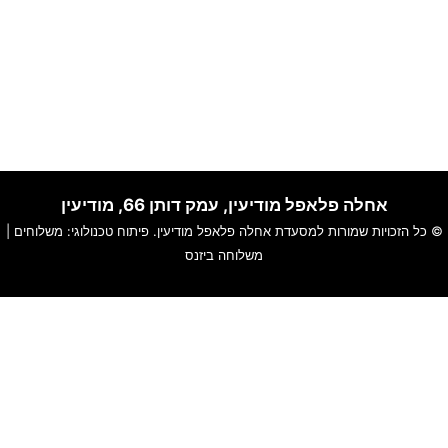
אחלה פלאפל מודיעין, עמק דותן 66, מודיעין
© כל הזכויות שמורות למסעדת אחלה פלאפל מודיעין. פיתוח טכנולוגי:
משלוחים
|
משלוחה ביזנס
האתר שלנו משתמש בקוקיז כדי להבטיח חוויית גלישה חלקה, לנתח
שימוש באתר ולהתאים תוכן ושירותים אישיים עבורך.
למידע נוסף עייני ב-
תקנון האתר
ו-
מדיניות פרטיות
.
סגור