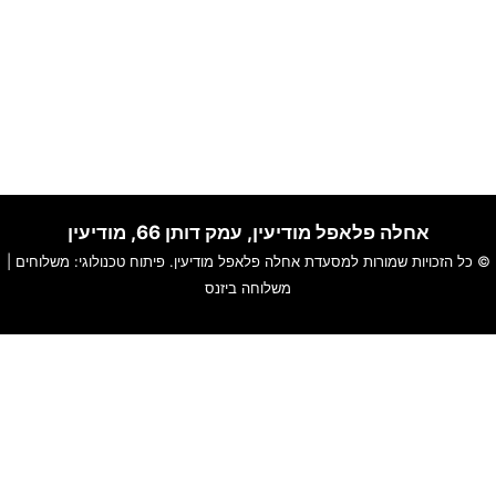
אחלה פלאפל מודיעין, עמק דותן 66, מודיעין
© כל הזכויות שמורות למסעדת אחלה פלאפל מודיעין. פיתוח טכנולוגי:
משלוחים
|
משלוחה ביזנס
האתר שלנו משתמש בקוקיז כדי להבטיח חוויית גלישה חלקה, לנתח
שימוש באתר ולהתאים תוכן ושירותים אישיים עבורך.
למידע נוסף עייני ב-
תקנון האתר
ו-
מדיניות פרטיות
.
סגור